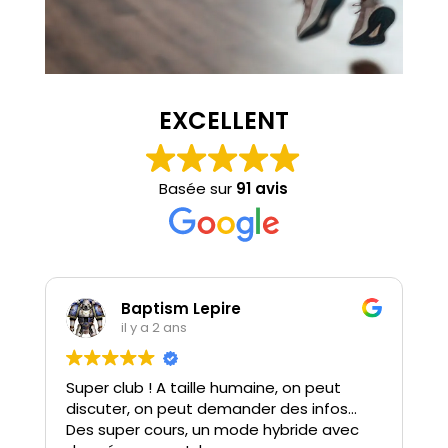
EXCELLENT
Basée sur
91 avis
Lilou Michel
il y a 2 ans
Une belle ambiance, une super salle de
sport et des coachs fun et à l’écoute !
:)