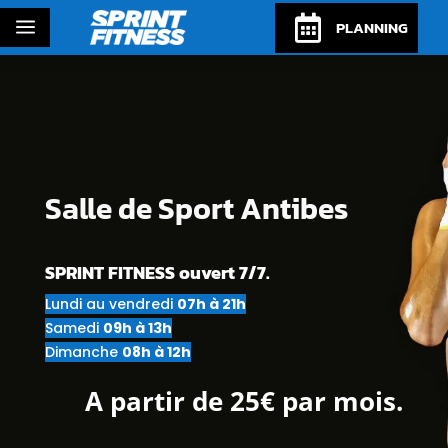

a
PLANNING
Salle de Sport Antibes
SPRINT FITNESS ouvert 7/7.
Lundi au vendredi
07h à 21h
Samedi
09h à 13h
Dimanche
08h à 12h
A partir de 25€ par mois.