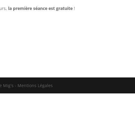
urs,
la première séance est gratuite
!
e Mig's - Mentions Légales