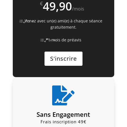
49,90
€
/
mois
Venez avec un(e) ami(e) à chaque séance
gratuitement.
*1 mois de préavis
S'inscrire

Sans Engagement
Frais inscription 49€