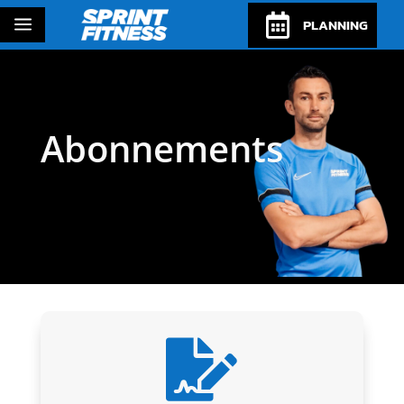

a
PLANNING
Abonnements
